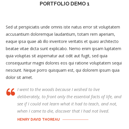
PORTFOLIO DEMO 1
Sed ut perspiciatis unde omnis iste natus error sit voluptatem
accusantium doloremque laudantium, totam rem aperiam,
eaque ipsa quae ab illo inventore veritatis et quasi architecto
beatae vitae dicta sunt explicabo. Nemo enim ipsam luptatem
quia voluptas sit aspernatur aut odit aut fugit, sed quia
consequuntur magni dolores eos qui ratione voluptatem sequi
nesciunt. Neque porro quisquam est, qui dolorem ipsum quia
dolor sit amet.
I went to the woods because I wished to live
deliberately, to front only the essential facts of life, and
see if I could not learn what it had to teach, and not,
when I came to die, discover that I had not lived.
HENRY DAVID THOREAU