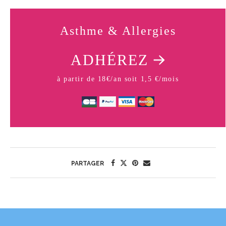
Asthme & Allergies
ADHÉREZ
à partir de 18€/an soit 1,5 €/mois
PARTAGER