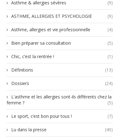
Asthme & allergies sévères
(9)
ASTHME, ALLERGIES ET PSYCHOLOGIE
(9)
Asthme, allergies et vie professionnelle
(4)
Bien préparer sa consultation
(5)
Chic, c’est la rentrée !
(1)
Définitions
(13)
Dossiers
(24)
L'asthme et les allergies sont-ils différents chez la
femme ?
(5)
Le sport, c’est bon pour tous !
(7)
Lu dans la presse
(40)