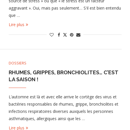
source de stress » ou que « le stress est un facteur
aggravant ». Oui, mais pas seulement… S'il est bien entendu
que …
Lire plus
DOSSIERS
RHUMES, GRIPPES, BRONCHIOLITES… C’EST
LA SAISON !
L’automne est là et avec elle arrive le cortège des virus et
bactéries responsables de rhumes, grippe, bronchiolites et
infections respiratoires diverses auxquels les personnes
asthmatiques, allergiques ainsi que les …
Lire plus