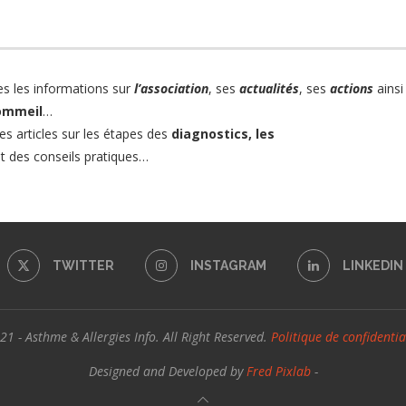
es les informations sur
l’association
, ses
actualités
, ses
actions
ainsi
sommeil
…
es articles sur les étapes des
diagnostics,
les
t des conseils pratiques…
TWITTER
INSTAGRAM
LINKEDIN
1 - Asthme & Allergies Info. All Right Reserved.
Politique de confidentia
Designed and Developed by
Fred Pixlab
-