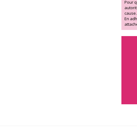
Pour q
autori
cause.
En adh
attach