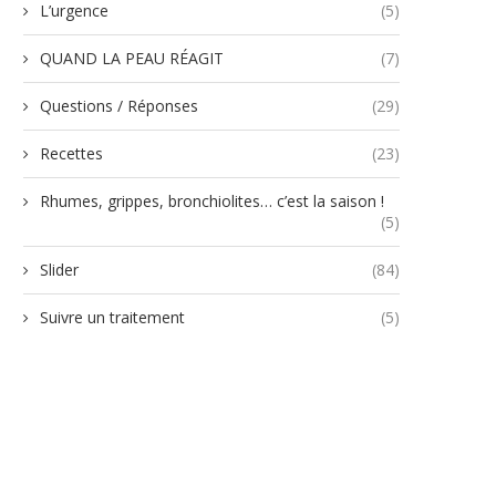
L’urgence
(5)
QUAND LA PEAU RÉAGIT
(7)
Questions / Réponses
(29)
Recettes
(23)
Rhumes, grippes, bronchiolites… c’est la saison !
(5)
Slider
(84)
Suivre un traitement
(5)