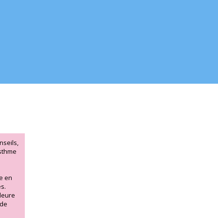
seils,
asthme
se en
s.
lleure
 de