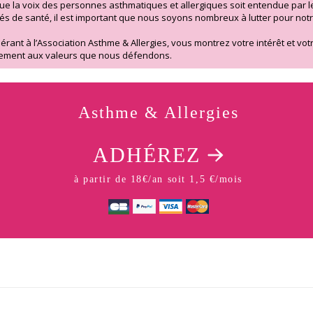
ue la voix des personnes asthmatiques et allergiques soit entendue par l
tés de santé, il est important que nous soyons nombreux à lutter pour not
érant à l’Association Asthme & Allergies, vous montrez votre intérêt et vot
ement aux valeurs que nous défendons.
Asthme & Allergies
ADHÉREZ
à partir de 18€/an soit 1,5 €/mois