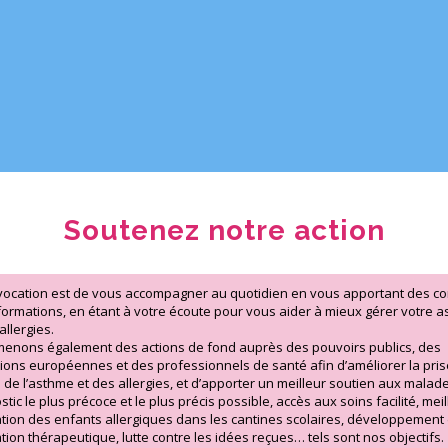
Soutenez notre action
vocation est de vous accompagner au quotidien en vous apportant des con
formations, en étant à votre écoute pour vous aider à mieux gérer votre 
allergies.
enons également des actions de fond auprès des pouvoirs publics, des
utions européennes et des professionnels de santé afin d’améliorer la pri
 de l’asthme et des allergies, et d’apporter un meilleur soutien aux malade
tic le plus précoce et le plus précis possible, accès aux soins facilité, mei
ation des enfants allergiques dans les cantines scolaires, développement
ation thérapeutique, lutte contre les idées reçues… tels sont nos objectifs.