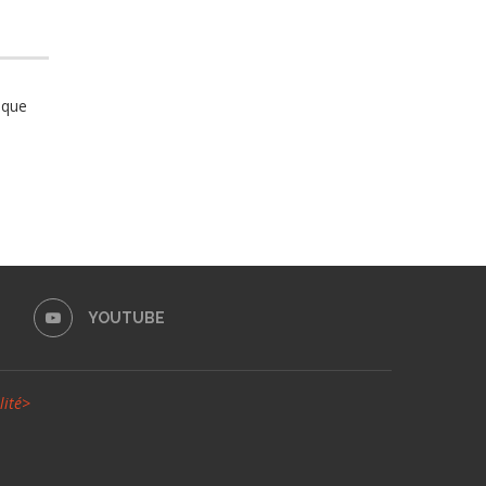
 que
YOUTUBE
lité>