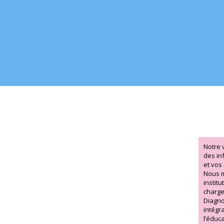
Notre 
des in
et vos 
Nous m
instit
charge
Diagnos
intégr
l’éduc