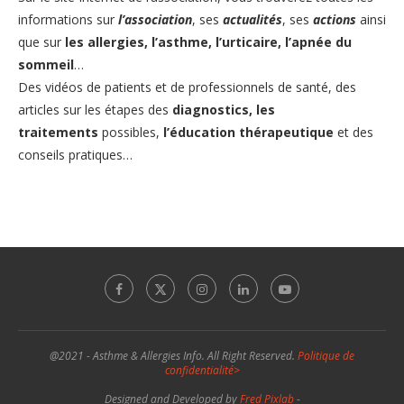
informations sur
l’association
, ses
actualités
, ses
actions
ainsi
que sur
les allergies
,
l’asthme,
l’urticaire
,
l’apnée du
sommeil
…
Des vidéos de patients et de professionnels de santé, des
articles sur les étapes des
diagnostics,
les
traitements
possibles,
l’éducation thérapeutique
et des
conseils pratiques…
@2021 - Asthme & Allergies Info. All Right Reserved.
Politique de
confidentialité>
Designed and Developed by
Fred Pixlab
-