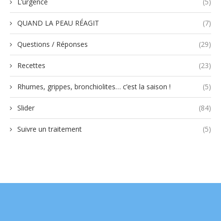
L’urgence
(5)
QUAND LA PEAU RÉAGIT
(7)
Questions / Réponses
(29)
Recettes
(23)
Rhumes, grippes, bronchiolites… c’est la saison !
(5)
Slider
(84)
Suivre un traitement
(5)