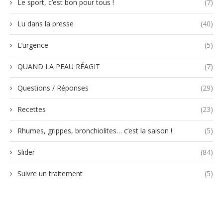
Le sport, c’est bon pour tous !
(7)
Lu dans la presse
(40)
L’urgence
(5)
QUAND LA PEAU RÉAGIT
(7)
Questions / Réponses
(29)
Recettes
(23)
Rhumes, grippes, bronchiolites… c’est la saison !
(5)
Slider
(84)
Suivre un traitement
(5)