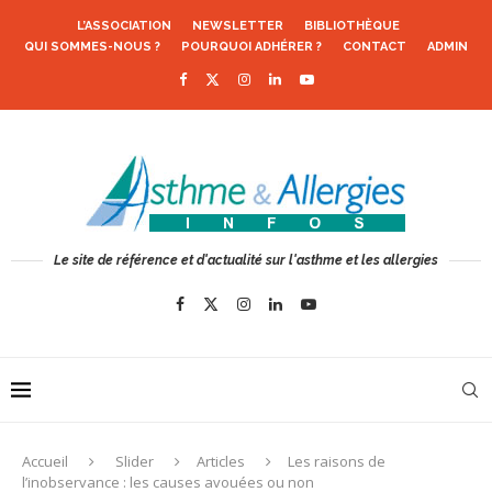
L’ASSOCIATION
NEWSLETTER
BIBLIOTHÈQUE
QUI SOMMES-NOUS ?
POURQUOI ADHÉRER ?
CONTACT
ADMIN
Le site de référence et d'actualité sur l'asthme et les allergies
Accueil
Slider
Articles
Les raisons de
l’inobservance : les causes avouées ou non