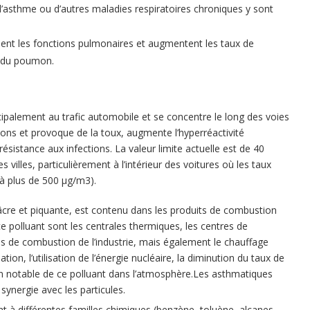
d’asthme ou d’autres maladies respiratoires chroniques y sont
sent les fonctions pulmonaires et augmentent les taux de
s du poumon.
ncipalement au trafic automobile et se concentre le long des voies
mons et provoque de la toux, augmente l’hyperréactivité
sistance aux infections. La valeur limite actuelle est de 40
 villes, particulièrement à l’intérieur des voitures où les taux
 à plus de 500 μg/m3).
 âcre et piquante, est contenu dans les produits de combustion
ce polluant sont les centrales thermiques, les centres de
ns de combustion de l’industrie, mais également le chauffage
sation, l’utilisation de l’énergie nucléaire, la diminution du taux de
on notable de ce polluant dans l’atmosphère.Les asthmatiques
synergie avec les particules.
t à différentes familles chimiques (benzène, toluène, alcanes,