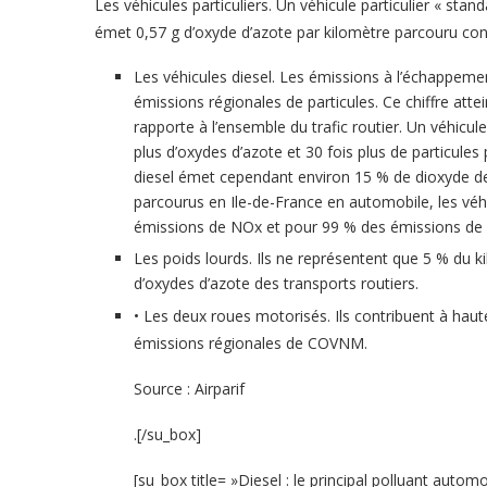
Les véhicules particuliers. Un véhicule particulier « stan
émet 0,57 g d’oxyde d’azote par kilomètre parcouru con
Les véhicules diesel. Les émissions à l’échappemen
émissions régionales de particules. Ce chiffre att
rapporte à l’ensemble du trafic routier. Un véhicul
plus d’oxydes d’azote et 30 fois plus de particules
diesel émet cependant environ 15 % de dioxyde de
parcourus en Ile-de-France en automobile, les véhi
émissions de NOx et pour 99 % des émissions de pa
Les poids lourds. Ils ne représentent que 5 % du 
d’oxydes d’azote des transports routiers.
• Les deux roues motorisés. Ils contribuent à haut
émissions régionales de COVNM.
Source : Airparif
.[/su_box]
[su_box title= »Diesel : le principal polluant auto