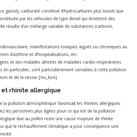
(ou gasoil), carburant constitué d’hydrocarbures plus lourds que
constituée par les véhicules de type diesel qui émettent des
lle résulte d’un mélange variable de substances (carbone,
ardiovasculaire, manifestations toxiques aiguës ou chroniques au
es d’asthme et d’hospitalisations, etc.
ées et des malades atteints de maladies cardio-respiratoires
 en particulier, sont particulièrement sensibles à cette pollution.
umon et de la vessie..[/su_box]
et rhinite allergique
 pollution atmosphérique favorisait les rhinites allergiques
ez les personnes plus âgées pour ce qui est de la pollution
biologique due au pollen reste une cause majeure de rhinite
plus que le réchauffement climatique a pour conséquence une
nicité.