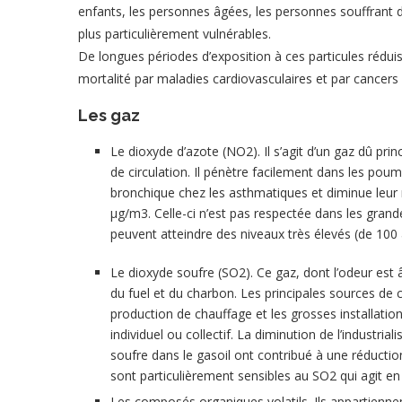
enfants, les personnes âgées, les personnes souffrant 
plus particulièrement vulnérables.
De longues périodes d’exposition à ces particules rédui
mortalité par maladies cardiovasculaires et par cancer
Les gaz
Le dioxyde d’azote (NO2). Il s’agit d’un gaz dû pri
de circulation. Il pénètre facilement dans les pou
bronchique chez les asthmatiques et diminue leur ré
μg/m3. Celle-ci n’est pas respectée dans les grandes
peuvent atteindre des niveaux très élevés (de 100
Le dioxyde soufre (SO2). Ce gaz, dont l’odeur est
du fuel et du charbon. Les principales sources de 
production de chauffage et les grosses installatio
individuel ou collectif. La diminution de l’industriali
soufre dans le gasoil ont contribué à une réducti
sont particulièrement sensibles au SO2 qui agit en 
Les composés organiques volatils. Ils appartiennen