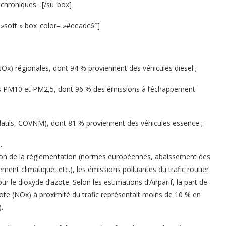
 chroniques…[/su_box]
e= »soft » box_color= »#eeadc6″]
NOx) régionales, dont 94 % proviennent des véhicules diesel ;
les PM10 et PM2,5, dont 96 % des émissions à l’échappement
atils, COVNM), dont 81 % proviennent des véhicules essence ;
.
tion de la réglementation (normes européennes, abaissement des
ment climatique, etc.), les émissions polluantes du trafic routier
r le dioxyde d’azote. Selon les estimations d’Airparif, la part de
ote (NOx) à proximité du trafic représentait moins de 10 % en
.