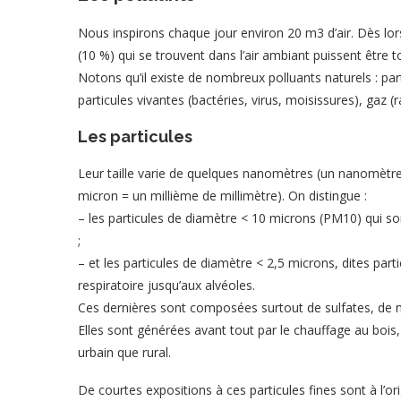
Nous inspirons chaque jour environ 20 m3 d’air. Dès lor
(10 %) qui se trouvent dans l’air ambiant puissent être t
Notons qu’il existe de nombreux polluants naturels : pa
particules vivantes (bactéries, virus, moisissures), gaz 
Les particules
Leur taille varie de quelques nanomètres (un nanomètre
micron = un millième de millimètre). On distingue :
– les particules de diamètre < 10 microns (PM10) qui s
;
– et les particules de diamètre < 2,5 microns, dites part
respiratoire jusqu’aux alvéoles.
Ces dernières sont composées surtout de sulfates, de n
Elles sont générées avant tout par le chauffage au bois, l
urbain que rural.
De courtes expositions à ces particules fines sont à l’or