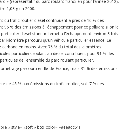
dard » (représentatif du parc roulant francilien pour l’année 2012),
tre 1,03 g en 2000.
t du trafic routier diesel contribuent à près de 16 % des
eint 96 % des émissions à l’échappement pour ce polluant si on le
e particulier diesel standard émet à l’échappement environ 3 fois
 par kilomètre parcouru qu’un véhicule particulier essence. Le
 carbone en moins. Avec 76 % du total des kilomètres
cules particuliers roulant au diesel contribuent pour 91 % des
rticules de l’ensemble du parc roulant particulier.
kilométrage parcouru en Ile-de-France, mais 31 % des émissions
eur de 48 % aux émissions du trafic routier, soit 7 % des
mobile » style= »soft » box_color= »#eeadc6″]