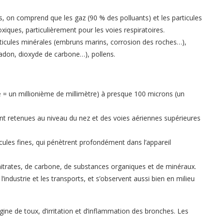
s, on comprend que les gaz (90 % des polluants) et les particules
oxiques, particulièrement pour les voies respiratoires.
rticules minérales (embruns marins, corrosion des roches…),
(radon, dioxyde de carbone…), pollens.
 = un millionième de millimètre) à presque 100 microns (un
ont retenues au niveau du nez et des voies aériennes supérieures
icules fines, qui pénètrent profondément dans l’appareil
itrates, de carbone, de substances organiques et de minéraux.
’industrie et les transports, et s’observent aussi bien en milieu
igine de toux, d’irritation et d’inflammation des bronches. Les