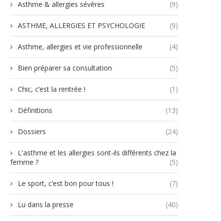
Asthme & allergies sévères
(9)
ASTHME, ALLERGIES ET PSYCHOLOGIE
(9)
Asthme, allergies et vie professionnelle
(4)
Bien préparer sa consultation
(5)
Chic, c’est la rentrée !
(1)
Définitions
(13)
Dossiers
(24)
L'asthme et les allergies sont-ils différents chez la
femme ?
(5)
Le sport, c’est bon pour tous !
(7)
Lu dans la presse
(40)