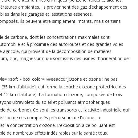
ératures ambiantes. Ils proviennent des gaz d’échappement des
biles dans les garages et lesstations essences.
composés. Ils peuvent être simplement irritants, mais certains
de de carbone, dont les concentrations maximales sont
automobile et à proximité des autoroutes et des grandes voies
ne agricole, qui provient de la décomposition de matières
ium, zinc, magnésium) qui sont issus des usines d’incinération de
tyle= »soft » box_color= »#eeadc6″]Ozone et ozone : ne pas
e (35 km d’altitude), qui forme la couche d’ozone protectrice des
 et 12 km d’altitude). La formation d’ozone, composée de trois
rayons ultraviolets du soleil et polluants atmosphériques
de carbone). Ce sont les transports et l’activité industrielle qui
’émission de ces composés précurseurs de l’ozone. Le
et la concentration d’ozone. L’exposition à ce polluant est
able de nombreux effets indésirables sur la santé : toux,