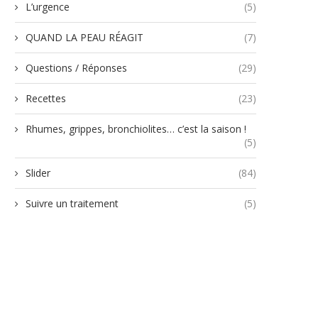
L’urgence
(5)
QUAND LA PEAU RÉAGIT
(7)
Questions / Réponses
(29)
Recettes
(23)
Rhumes, grippes, bronchiolites… c’est la saison !
(5)
Slider
(84)
Suivre un traitement
(5)